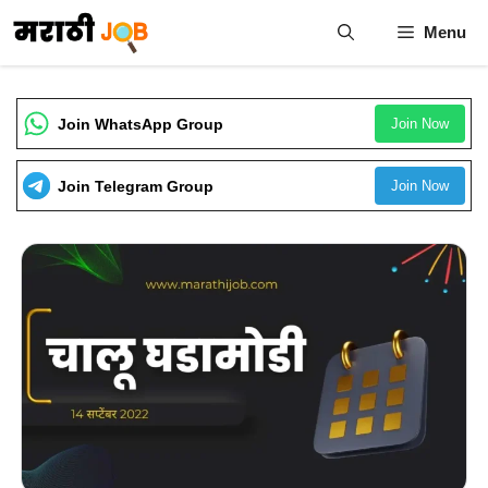
Skip
Menu
to
content
Join WhatsApp Group
Join Now
Join Telegram Group
Join Now