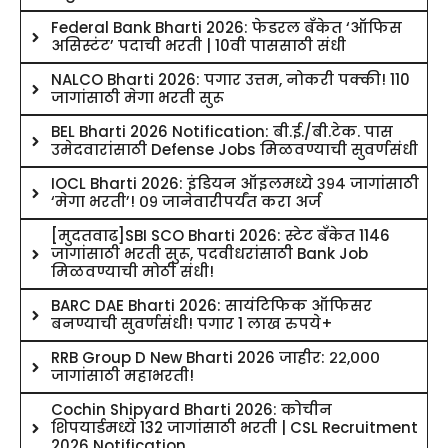
Federal Bank Bharti 2026: फेडरल बँकेत ‘ऑफिस
असिस्टंट’ पदाची भरती | 10वी पाससाठी संधी
NALCO Bharti 2026: पगार उत्तम, नोकरी पक्की! 110
जागांसाठी मेगा भरती सुरू
BEL Bharti 2026 Notification: बी.ई./बी.टेक. पास
उमेदवारांसाठी Defense Jobs मिळवण्याची सुवर्णसंधी
IOCL Bharti 2026: इंडियन ऑइलमध्ये ३९४ जागांसाठी
‘मेगा भरती’! ०९ जानेवारीपर्यंत करा अर्ज
[मुदतवाढ]SBI SCO Bharti 2026: स्टेट बँकेत 1146
जागांसाठी भरती सुरू, पदवीधरांसाठी Bank Job
मिळवण्याची मोठी संधी!
BARC DAE Bharti 2026: सायंटिफिक ऑफिसर
बनण्याची सुवर्णसंधी! पगार 1 लाख रुपये+
RRB Group D New Bharti 2026 जाहीर: २२,०००
जागांसाठी महाभरती!
Cochin Shipyard Bharti 2026: कोचीन
शिपयार्डमध्ये 132 जागांसाठी भरती | CSL Recruitment
2026 Notification