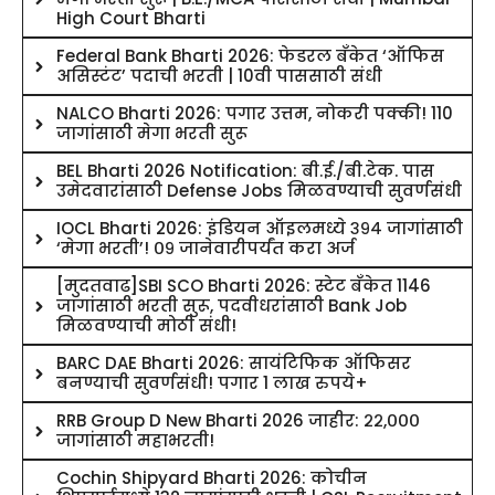
High Court Bharti
Federal Bank Bharti 2026: फेडरल बँकेत ‘ऑफिस
असिस्टंट’ पदाची भरती | 10वी पाससाठी संधी
NALCO Bharti 2026: पगार उत्तम, नोकरी पक्की! 110
जागांसाठी मेगा भरती सुरू
BEL Bharti 2026 Notification: बी.ई./बी.टेक. पास
उमेदवारांसाठी Defense Jobs मिळवण्याची सुवर्णसंधी
IOCL Bharti 2026: इंडियन ऑइलमध्ये ३९४ जागांसाठी
‘मेगा भरती’! ०९ जानेवारीपर्यंत करा अर्ज
[मुदतवाढ]SBI SCO Bharti 2026: स्टेट बँकेत 1146
जागांसाठी भरती सुरू, पदवीधरांसाठी Bank Job
मिळवण्याची मोठी संधी!
BARC DAE Bharti 2026: सायंटिफिक ऑफिसर
बनण्याची सुवर्णसंधी! पगार 1 लाख रुपये+
RRB Group D New Bharti 2026 जाहीर: २२,०००
जागांसाठी महाभरती!
Cochin Shipyard Bharti 2026: कोचीन