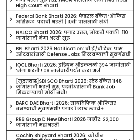
High Court Bharti
Federal Bank Bharti 2026: फेडरल बँकेत ‘ऑफिस
असिस्टंट’ पदाची भरती | 10वी पाससाठी संधी
NALCO Bharti 2026: पगार उत्तम, नोकरी पक्की! 110
जागांसाठी मेगा भरती सुरू
BEL Bharti 2026 Notification: बी.ई./बी.टेक. पास
उमेदवारांसाठी Defense Jobs मिळवण्याची सुवर्णसंधी
IOCL Bharti 2026: इंडियन ऑइलमध्ये ३९४ जागांसाठी
‘मेगा भरती’! ०९ जानेवारीपर्यंत करा अर्ज
[मुदतवाढ]SBI SCO Bharti 2026: स्टेट बँकेत 1146
जागांसाठी भरती सुरू, पदवीधरांसाठी Bank Job
मिळवण्याची मोठी संधी!
BARC DAE Bharti 2026: सायंटिफिक ऑफिसर
बनण्याची सुवर्णसंधी! पगार 1 लाख रुपये+
RRB Group D New Bharti 2026 जाहीर: २२,०००
जागांसाठी महाभरती!
Cochin Shipyard Bharti 2026: कोचीन