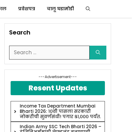
काल
प्रवेशपत्र
चालू घडामोडी
Search
Search
for:
---Advertisement---
Resent Updates
Income Tax Department Mumbai
Bharti 2026: १०वी पासला सरकारी
नोकरीची सुवर्णसंधी! पगार ८१,००० पर्यंत.
Indian Army SSC Tech Bharti 2026 –
इंजिनिअर्ससाठी लेफ्टनंट बनण्याची